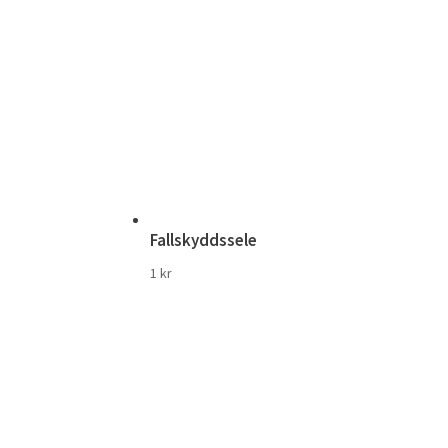
Fallskyddssele
1
kr