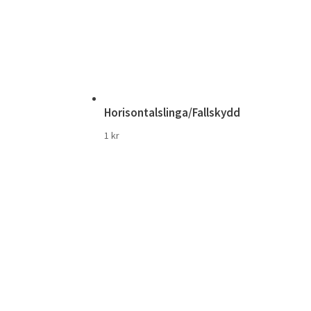
Horisontalslinga/Fallskydd
1
kr