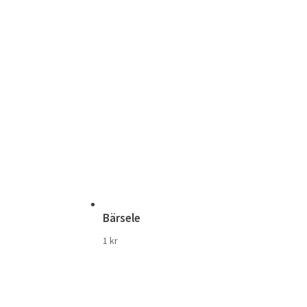
Bärsele
1
kr