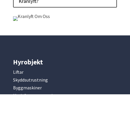
Kranlyft?
Hyrobjekt
Liftar
Skyddsutrustning
Byggmaskiner
Mark & entreprenad
Betong & armering
Kompressorer & elverk
Slip & fräsmaskiner
Park & trädgård