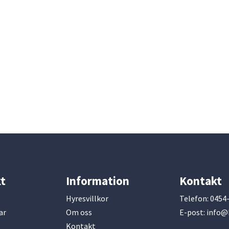
t
Information
Kontakt
Hyresvillkor
Telefon:
0454-
ar
Om oss
E-post:
info@k
Kontakt