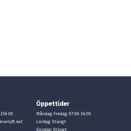
Öppettider
156 00
Måndag-fredag: 07.00-16.00
ranlyft.net
Lördag: Stängt
Söndag: Stängt