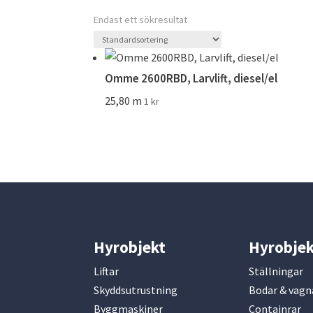
Endast ett sökresultat
Omme 2600RBD, Larvlift, diesel/el
25,80 m
1
kr
Hyrobjekt
Hyrobjek
Liftar
Ställningar
Skyddsutrustning
Bodar & vagn
Byggmaskiner
Containrar