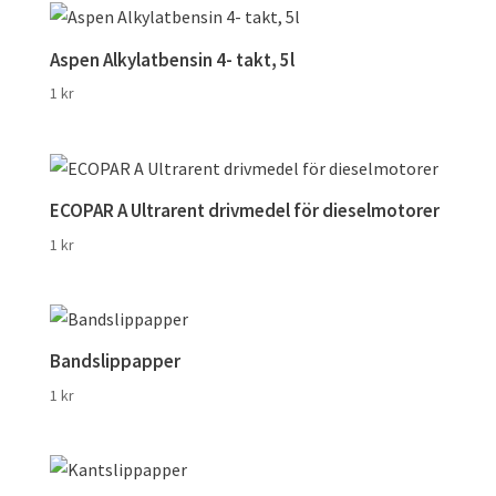
Aspen Alkylatbensin 4- takt, 5l
1
kr
ECOPAR A Ultrarent drivmedel för dieselmotorer
1
kr
Bandslippapper
1
kr