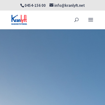
0454-156 00
info@kranlyft.net
Products
SÖK
search