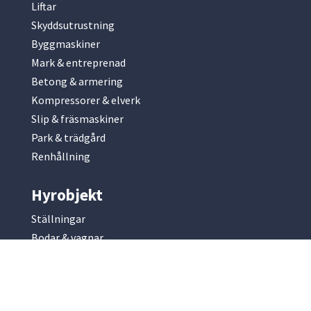
Liftar
Skyddsutrustning
Byggmaskiner
Mark & entreprenad
Betong & armering
Kompressorer & elverk
Slip & fräsmaskiner
Park & trädgård
Renhållning
Hyrobjekt
Ställningar
Bodar & vagnar
Containrar
Släpvagnar
Lastväxlarflak