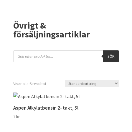
Övrigt &
försäljningsartiklar
Products
SÖK
search
Visar alla 6 resultat
Aspen Alkylatbensin 2- takt, 5l
1
kr