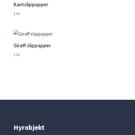
Kantslippapper
1
kr
Giraff slippapper
1
kr
Hyrobjekt