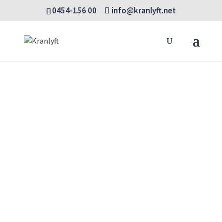
0454-156 00
info@kranlyft.net
Products
SÖK
search