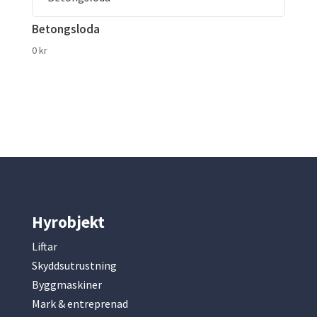
Betongsloda
0
kr
Hyrobjekt
Liftar
Skyddsutrustning
Byggmaskiner
Mark & entreprenad