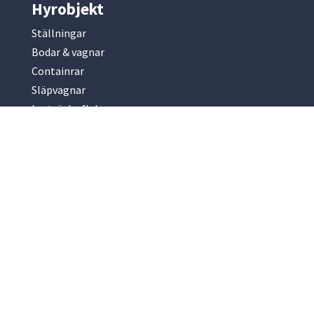
Hyrobjekt
Ställningar
Bodar & vagnar
Containrar
Släpvagnar
Lastväxlarflak
Pumpar
TA-Material
Special & övrigt
Information
Hyresvillkor
Om oss
Kontakt
Lediga tjänster
Policy