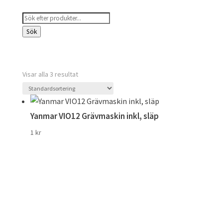
Products
search
Sök
Visar alla 3 resultat
Yanmar VIO12 Grävmaskin inkl, släp
1
kr