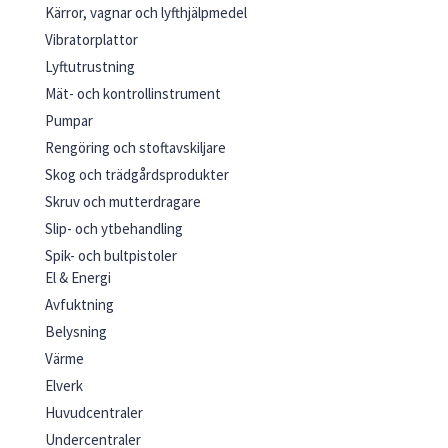
Kärror, vagnar och lyfthjälpmedel
Vibratorplattor
Lyftutrustning
Mät- och kontrollinstrument
Pumpar
Rengöring och stoftavskiljare
Skog och trädgårdsprodukter
Skruv och mutterdragare
Slip- och ytbehandling
Spik- och bultpistoler
El & Energi
Sågar
Avfuktning
Tankar
Belysning
Övriga byggmaskiner
Värme
Elverk
Huvudcentraler
Undercentraler