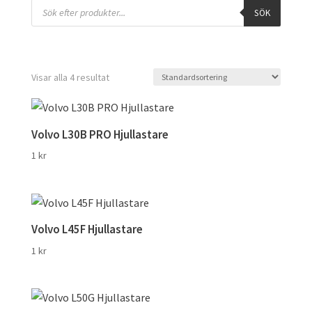
Products
SÖK
search
Visar alla 4 resultat
Volvo L30B PRO Hjullastare
1
kr
Volvo L45F Hjullastare
1
kr