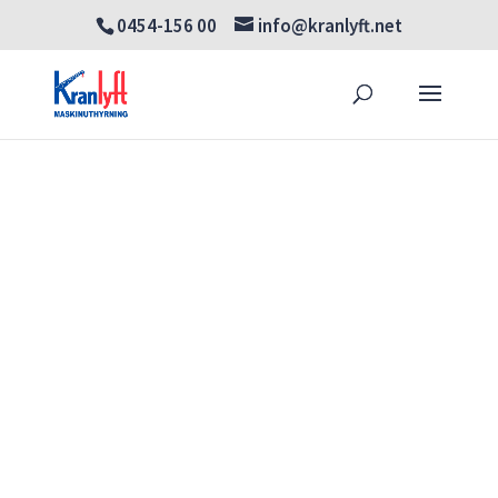
0454-156 00
info@kranlyft.net
Products
SÖK
search