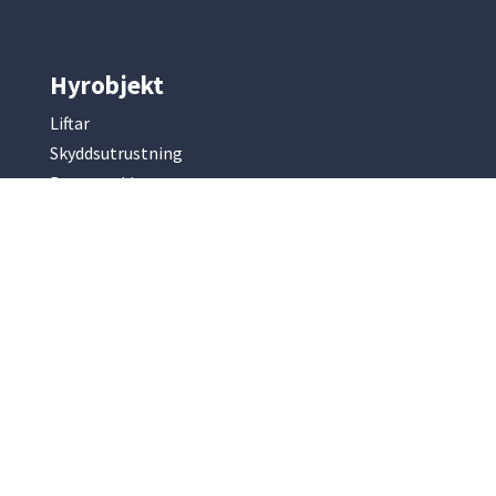
Hyrobjekt
Liftar
Skyddsutrustning
Byggmaskiner
Mark & entreprenad
Betong & armering
Kompressorer & elverk
Slip & fräsmaskiner
Park & trädgård
Renhållning
Hyrobjekt
Ställningar
Bodar & vagnar