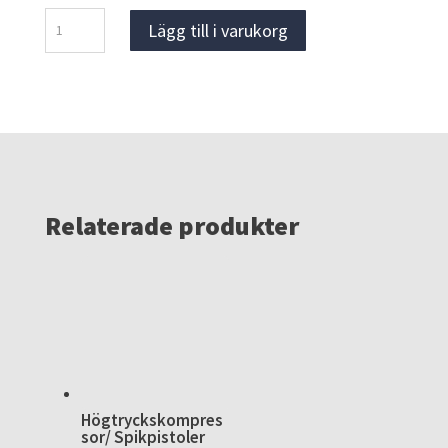
Pullman
Lägg till i varukorg
A1000
Luftrenare
mängd
Relaterade produkter
Högtryckskompres
sor/ Spikpistoler