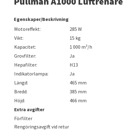
Pullman A1000 Luftrenare
Egenskaper/Beskrivning
Motoreffekt:
285 W
Vikt:
15 kg
Kapacitet:
1 000 m³/h
Grovfilter:
Ja
Hepafilter:
H13
Indikatorlampa:
Ja
Längd:
465 mm
Bredd:
385 mm
Höjd:
466 mm
Extra avgifter
Förfilter
Rengöringsavgift vid retur