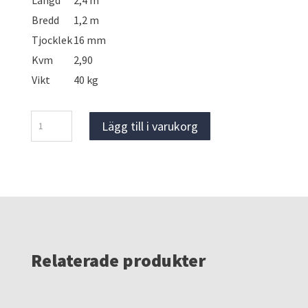
Längd
2,4 m
Bredd
1,2 m
Tjocklek
16 mm
Kvm
2,90
Vikt
40 kg
Markskydd
Lägg till i varukorg
HeavyDuty
mängd
Relaterade produkter