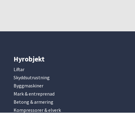
Hyrobjekt
Liftar
Skyddsutrustning
Byggmaskiner
Mark & entreprenad
Betong & armering
Kompressorer & elverk
Slip & fräsmaskiner
Park & trädgård
Renhållning