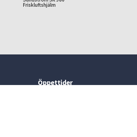
Friskluftshjälm
Öppettider
156 00
Måndag-fredag: 07.00-16.00
ranlyft.net
Lördag: Stängt
Söndag: Stängt