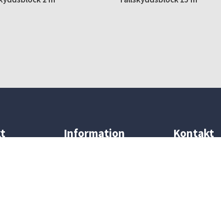
t
Information
Kontakt
Hyresvillkor
Telefon:
0454-
ar
Om oss
E-post:
info@k
Kontakt
Lediga tjänster
k
Policy