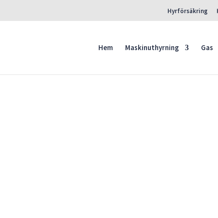
Hyrförsäkring
Products
search
Hem
Maskinuthyrning
Gas