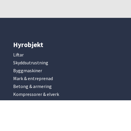
Hyrobjekt
Liftar
Skyddsutrustning
Byggmaskiner
Mark & entreprenad
Betong & armering
Kompressorer & elverk
Slip & fräsmaskiner
Park & trädgård
Renhållning