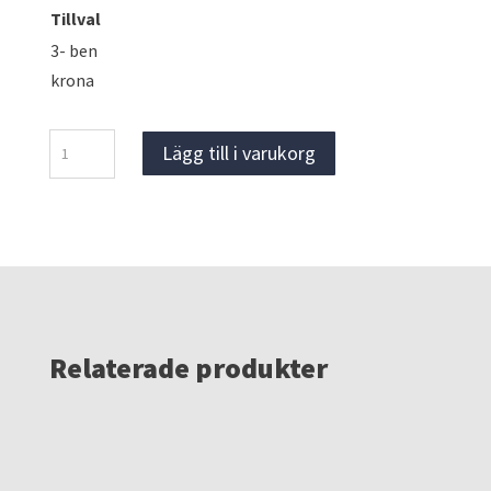
Tillval
3- ben
krona
Valvstämp
Lägg till i varukorg
3
-
5,5
m
mängd
Relaterade produkter