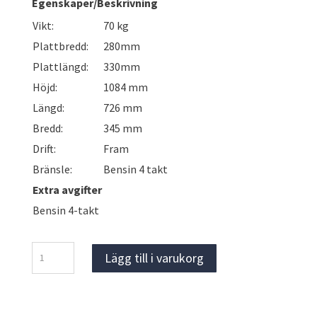
Egenskaper/Beskrivning
Vikt:
70 kg
Plattbredd:
280mm
Plattlängd:
330mm
Höjd:
1084 mm
Längd:
726 mm
Bredd:
345 mm
Drift:
Fram
Bränsle:
Bensin 4 takt
Extra avgifter
Bensin 4-takt
Husqvarna
Lägg till i varukorg
LT6005
Stamp
mängd