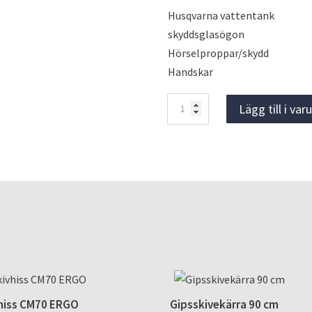
Husqvarna vattentank
skyddsglasögon
Hörselproppar/skydd
Handskar
Husqvarna
Lägg till i va
K760
Motorkap
mängd
hiss CM70 ERGO
Gipsskivekärra 90 cm