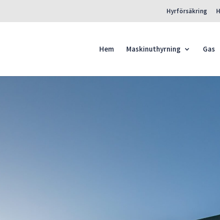
Hyrförsäkring
H
Products
search
Hem
Maskinuthyrning
Gas