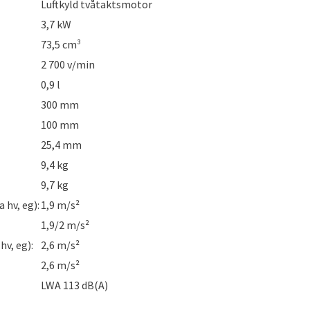
Luftkyld tvåtaktsmotor
3,7 kW
73,5 cm³
2 700 v/min
0,9 l
300 mm
100 mm
25,4 mm
9,4 kg
9,7 kg
 hv, eg):
1,9 m/s²
1,9/2 m/s²
hv, eg):
2,6 m/s²
2,6 m/s²
LWA 113 dB(A)