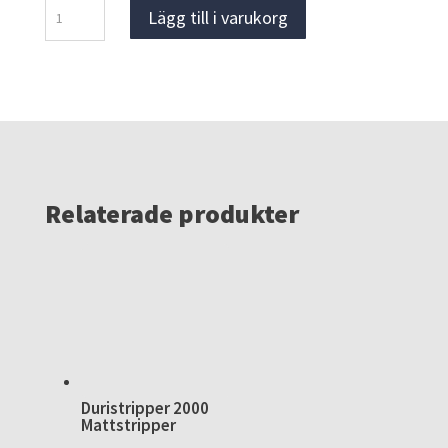
Husqvarna
Lägg till i varukorg
580
BTS,
Ryggburen,
Lövblås
mängd
Relaterade produkter
Duristripper 2000
Mattstripper