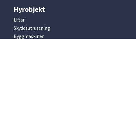
Hyrobjekt
Liftar
Skyddsutrustning
Byggmaskiner
Mark & entreprenad
Betong & armering
Kompressorer & elverk
Slip & fräsmaskiner
Park & trädgård
Renhållning
Hyrobjekt
Ställningar
Bodar & vagnar
Containrar