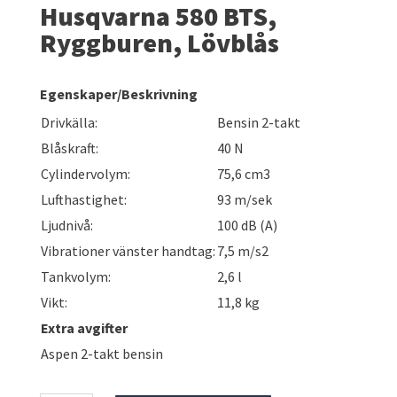
Husqvarna 580 BTS,
Ryggburen, Lövblås
Egenskaper/Beskrivning
Drivkälla:
Bensin 2-takt
Blåskraft:
40 N
Cylindervolym:
75,6 cm3
Lufthastighet:
93 m/sek
Ljudnivå:
100 dB (A)
Vibrationer vänster handtag:
7,5 m/s2
Tankvolym:
2,6 l
Vikt:
11,8 kg
Extra avgifter
Aspen 2-takt bensin