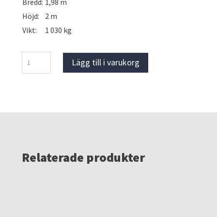
Bredd:
1,98 m
Höjd:
2 m
Vikt:
1 030 kg
Gipsskivekarra
Lägg till i varukorg
120
cm
mängd
Relaterade produkter