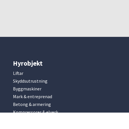
Hyrobjekt
Liftar
Skyddsutrustning
Byggmaskiner
Mark & entreprenad
Betong & armering
Kompressorer & elverk
Slip & fräsmaskiner
Park & trädgård