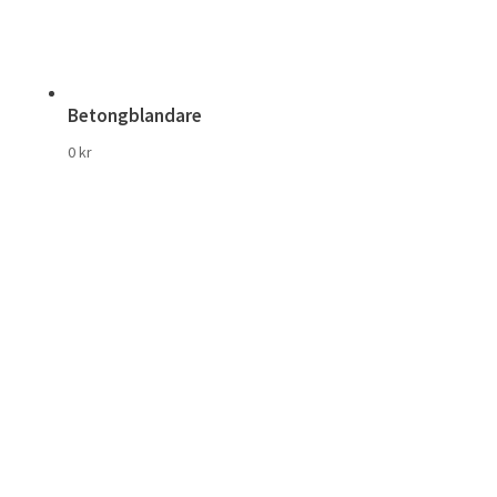
Betongblandare
0
kr