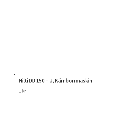
Hilti DD 150 – U, Kärnborrmaskin
1
kr