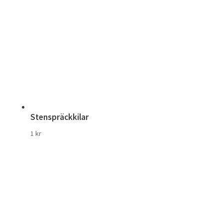
Stenspräckkilar
1
kr