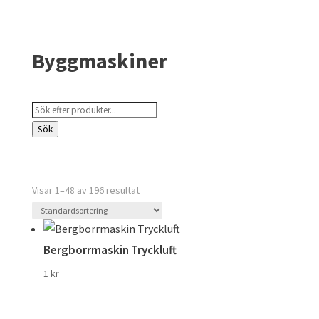
Byggmaskiner
Products
search
Sök
Visar 1–48 av 196 resultat
Bergborrmaskin Tryckluft
1
kr