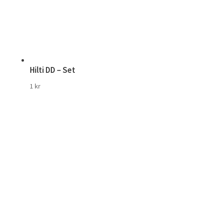
Hilti DD – Set
1
kr