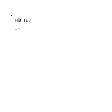
Hilti TE 7
1
kr