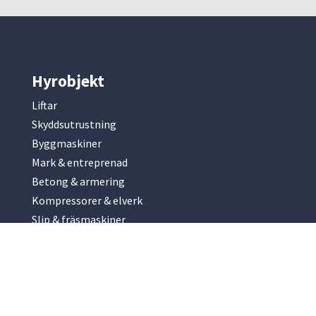
Hyrobjekt
Liftar
Skyddsutrustning
Byggmaskiner
Mark & entreprenad
Betong & armering
Kompressorer & elverk
Slip & fräsmaskiner
Park & trädgård
Renhållning
Hyrobjekt