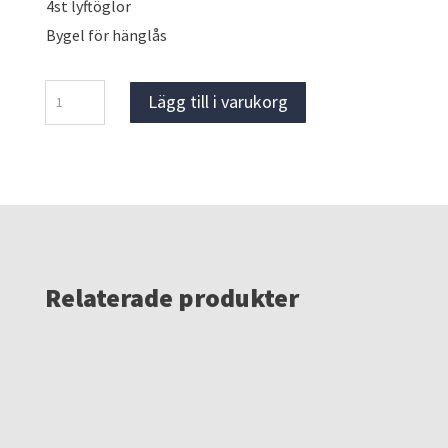
4st lyftöglor
Bygel för hänglås
Verktygsvagn
Lägg till i varukorg
mängd
Relaterade produkter