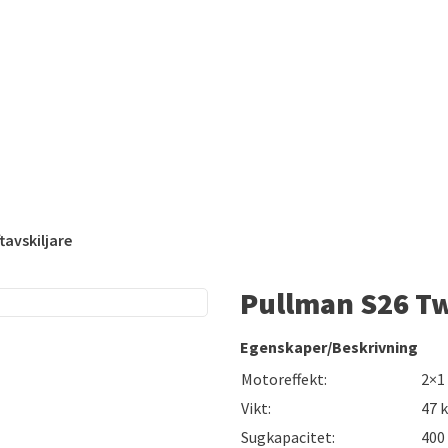
tavskiljare
Pullman S26 Tw
Egenskaper/Beskrivning
Motoreffekt:
2×1
Vikt:
47 
Sugkapacitet:
400