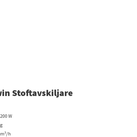
in Stoftavskiljare
 200 W
kg
 m³/h