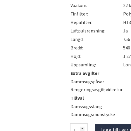
Vaakum:
22 
Finfilter:
Pol
Hepafilter:
H1
Luftpulsrensning:
Ja
Längd:
75
Bredd:
54
Höjd:
1 2
Uppsamling:
Lon
Extra avgifter
Dammsugspåsar
Rengöringsavgift vid retur
Tillval
Damssugsslang
Dammsugsmunstycke
Pullman
Lägg till i va