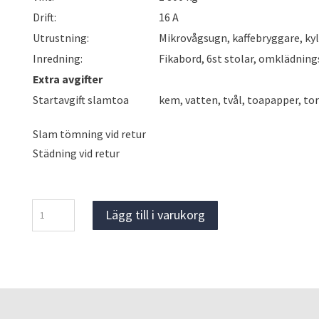
Drift:
16 A
Utrustning:
Mikrovågsugn, kaffebryggare, ky
Inredning:
Fikabord, 6st stolar, omklädning
Extra avgifter
Startavgift slamtoa
kem, vatten, tvål, toapapper, to
Slam tömning vid retur
Städning vid retur
Personalvagn
Lägg till i varukorg
6
personer
mängd