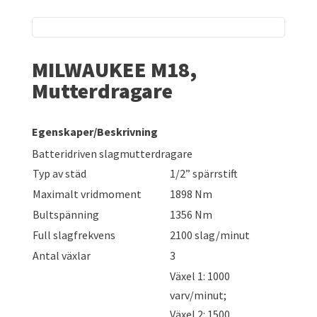
MILWAUKEE M18,
Mutterdragare
Egenskaper/Beskrivning
Batteridriven slagmutterdragare
Typ av städ
1/2” spärrstift
Maximalt vridmoment
1898 Nm
Bultspänning
1356 Nm
Full slagfrekvens
2100 slag/minut
Antal växlar
3
Växel 1: 1000
varv/minut;
Växel 2: 1500