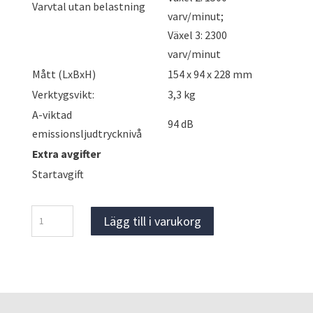
Varvtal utan belastning
varv/minut;
Växel 3: 2300
varv/minut
Mått (LxBxH)
154 x 94 x 228 mm
Verktygsvikt:
3,3 kg
A-viktad
94 dB
emissionsljudtrycknivå
Extra avgifter
Startavgift
MILWAUKEE
Lägg till i varukorg
M18,
Mutterdragare
mängd