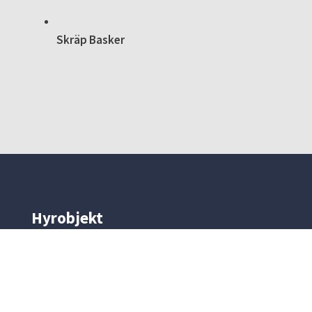
Skräp Basker
Hyrobjekt
Liftar
Skyddsutrustning
Byggmaskiner
Mark & entreprenad