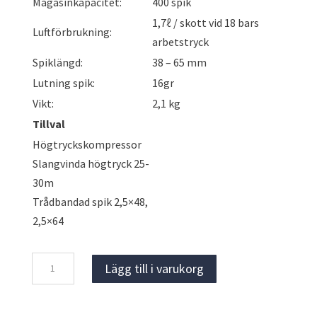
Magasinkapacitet:
400 spik
1,7ℓ / skott vid 18 bars
Luftförbrukning:
arbetstryck
Spiklängd:
38 – 65 mm
Lutning spik:
16gr
Vikt:
2,1 kg
Tillval
Högtryckskompressor
Slangvinda högtryck 25-
30m
Trådbandad spik 2,5×48,
2,5×64
MAX
Lägg till i varukorg
HN65
Spikpistol