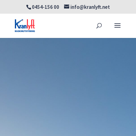
0454-156 00
info@kranlyft.net
Products
SÖK
search