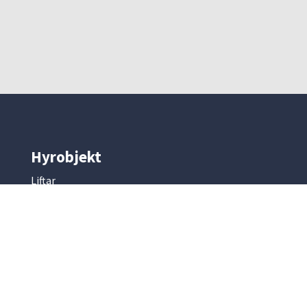
Hyrobjekt
Liftar
Skyddsutrustning
Byggmaskiner
Mark & entreprenad
Betong & armering
Kompressorer & elverk
Slip & fräsmaskiner