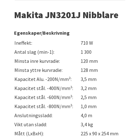
Makita JN3201J Nibblare
Egenskaper/Beskrivning
Ineffekt:
710 W
Antal slag (min-1):
1 300
Minsta inre kurvradie:
120 mm
Minsta yttre kurvradie:
128 mm
Kapacitet Alu. -200N/mm²:
3,5 mm
Kapacitet stål. -400N/mm²:
3,2 mm
Kapacitet stål. -600N/mm²:
2,5 mm
Kapacitet stål. -800N/mm²:
1,0 mm
Anslutningssladd:
4,0 m
Vikt utan sladd:
3,4 kg
Mått (LxBxH):
225 x 90 x 254 mm