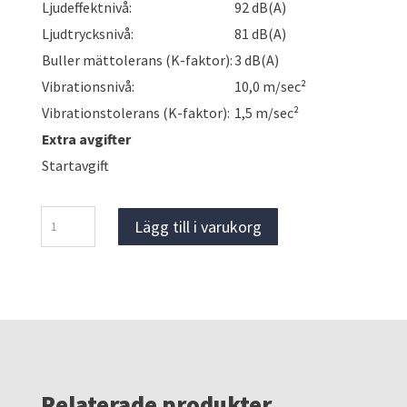
Ljudeffektnivå:
92 dB(A)
Ljudtrycksnivå:
81 dB(A)
Buller mättolerans (K-faktor):
3 dB(A)
Vibrationsnivå:
10,0 m/sec²
Vibrationstolerans (K-faktor):
1,5 m/sec²
Extra avgifter
Startavgift
Makita
Lägg till i varukorg
JN3201J
Nibblare
mängd
Relaterade produkter