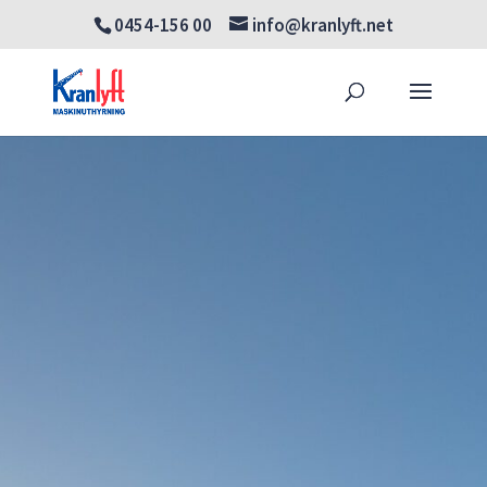
0454-156 00
info@kranlyft.net
Products
SÖK
search