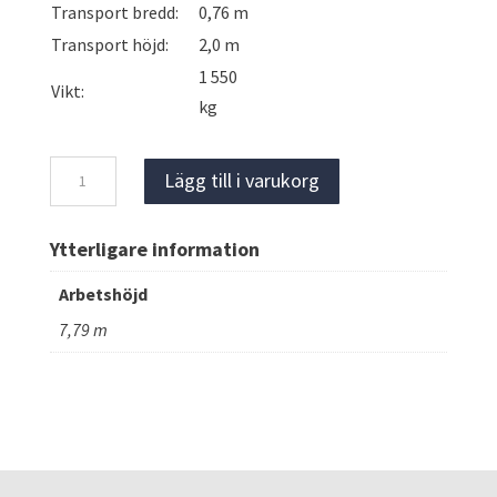
Transport bredd:
0,76 m
Transport höjd:
2,0 m
1 550
Vikt:
kg
JLG
Lägg till i varukorg
1930ES,
Saxlift,
Ytterligare information
el
mängd
Arbetshöjd
7,79 m