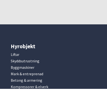
Hyrobjekt
Liftar
Skyddsutrustning
Byggmaskiner
Mark & entreprenad
Betong & armering
Kompressorer & elverk
Slip & fräsmaskiner
Park & trädgård
Renhållning