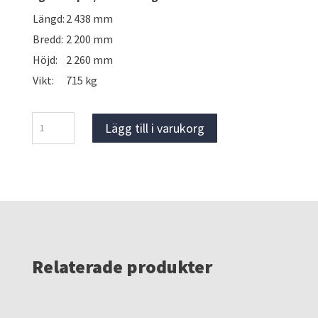
Längd:
2 438 mm
Bredd:
2 200 mm
Höjd:
2 260 mm
Vikt:
715 kg
Isolerad
Lägg till i varukorg
container
8
fot
mängd
Relaterade produkter