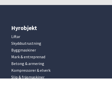
Hyrobjekt
Liftar
Skyddsutrustning
Byggmaskiner
Mark & entreprenad
Betong & armering
Kompressorer & elverk
Slip & fräsmaskiner
Park & trädgård
Renhållning
Hyrobjekt