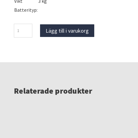
Vikt
3 kg
Batterityp:
Hilti
Lägg till i varukorg
HDE
500
A-
22
mängd
Relaterade produkter