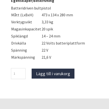
Egenskaper/Beskrivning
Batteridriven bultpistol
Mått (LxBxH)
473 x 134 x 280 mm
Verktygsvikt
3,33 kg
Magasinkapacitet
20 spik
Spiklängd
14 – 24 mm
Drivkälla
22 Volts batteriplattform
Spänning
22 V
Märkspänning
21,6 V
Hilti
Lägg till i varukorg
BX
3
Bultpistol
mängd