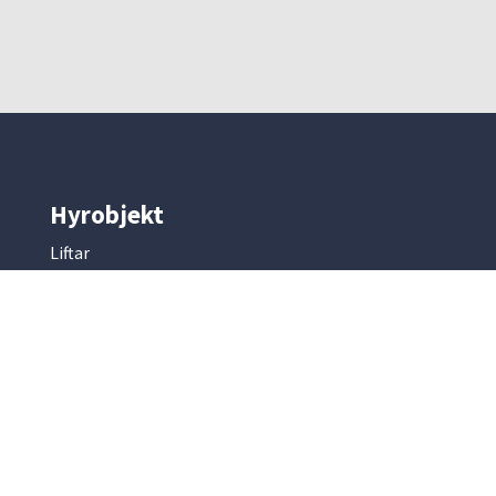
Hyrobjekt
Liftar
Skyddsutrustning
Byggmaskiner
Mark & entreprenad
Betong & armering
Kompressorer & elverk
Slip & fräsmaskiner
Park & trädgård
Renhållning