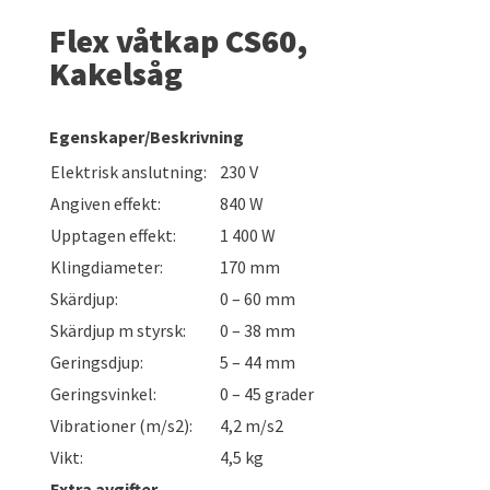
Flex våtkap CS60,
Kakelsåg
Egenskaper/Beskrivning
Elektrisk anslutning:
230 V
Angiven effekt:
840 W
Upptagen effekt:
1 400 W
Klingdiameter:
170 mm
Skärdjup:
0 – 60 mm
Skärdjup m styrsk:
0 – 38 mm
Geringsdjup:
5 – 44 mm
Geringsvinkel:
0 – 45 grader
Vibrationer (m/s2):
4,2 m/s2
Vikt:
4,5 kg
Extra avgifter