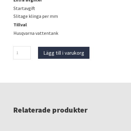
Startavgift
Slitage klinga per mm
Tillval
Husqvarna vattentank
Flex
Lägg till i varukorg
våtkap
CS60,
Kakelsåg
mängd
Relaterade produkter