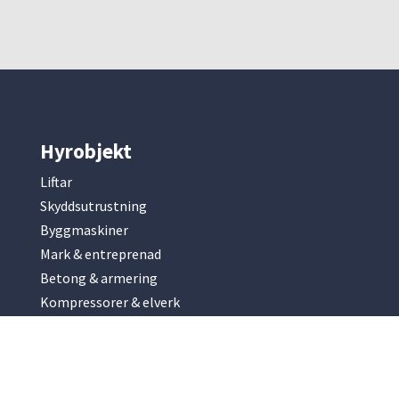
Hyrobjekt
Liftar
Skyddsutrustning
Byggmaskiner
Mark & entreprenad
Betong & armering
Kompressorer & elverk
Slip & fräsmaskiner
Park & trädgård
Renhållning