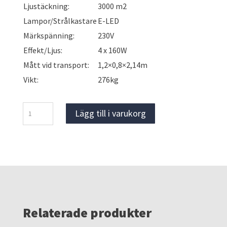
Ljustäckning:
3000 m2
Lampor/Strålkastare
E-LED
Märkspänning:
230V
Effekt/Ljus:
4 x 160W
Mått vid transport:
1,2×0,8×2,14m
Vikt:
276kg
Belysningsmast
Lägg till i varukorg
<
10
m
mängd
Relaterade produkter