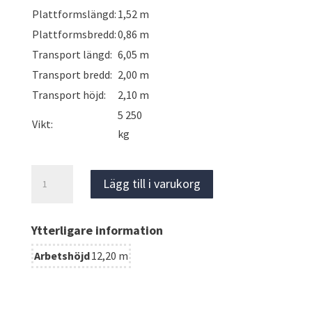
Plattformslängd:
1,52 m
Plattformsbredd:
0,86 m
Transport längd:
6,05 m
Transport bredd:
2,00 m
Transport höjd:
2,10 m
5 250
Vikt:
kg
ATN
Lägg till i varukorg
Zebra
12,
Ytterligare information
Vikbomlift,
diesel
Arbetshöjd
12,20 m
mängd