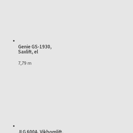
Genie GS-1930,
Saxlift, el
7,79 m
JLG 600A, Vikbomlift,